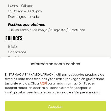
Lunes – Sábado
09:00 am – 09:30 pm
Domingos cerrado
Festivos que abrimos
:
Jueves santo / 1 de mayo / 15 agosto / 12 octubre
ENLACES
Inicio
Conócenos
Servicios
Te atendemos online
Información sobre cookies
ENGLISH
Contacto
En FARMACIA P4 (HAMID UARIACHI) utilizamos cookies propias y de
terceros para fines técnicos y facilitar tu navegación guardando
SÍGUENOS EN REDES SOCIALES
tus preferencias. Clica
AQUÍ
para más información. Puedes
aceptar todas las cookies pulsando el botón “Aceptar” o
No te pierdas nuestros
consejos farmacéuticos y
configurarlas o rechazar su uso clicando en "Ver preferencias".
nuestras recomendaciones nutricionales
en
instagram
Aceptar
farmaciap4almunecar