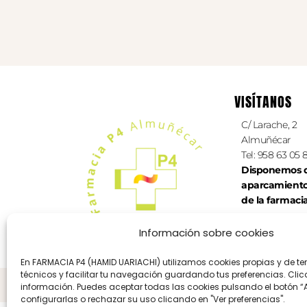
VISÍTANOS
C/ Larache, 2
Almuñécar
Tel: 958 63 05 
Disponemos d
aparcamient
de la farmaci
Información sobre cookies
En FARMACIA P4 (HAMID UARIACHI) utilizamos cookies propias y de ter
técnicos y facilitar tu navegación guardando tus preferencias. Cli
Aviso legal
Política de 
información. Puedes aceptar todas las cookies pulsando el botón “
configurarlas o rechazar su uso clicando en "Ver preferencias".