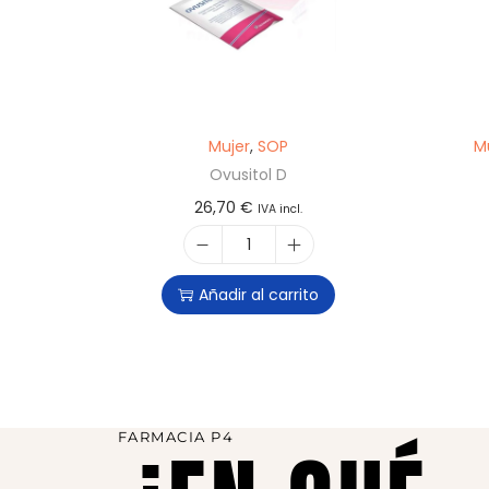
Mujer
,
SOP
M
Ovusitol D
26,70
€
IVA incl.
Añadir al carrito
FARMACIA P4