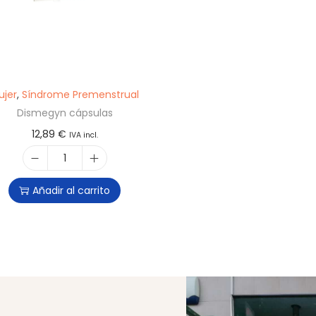
ujer
,
Síndrome Premenstrual
Dismegyn cápsulas
12,89
€
IVA incl.
Añadir al carrito