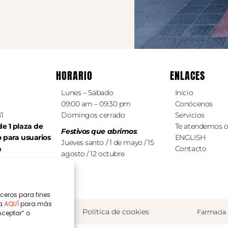
HORARIO
ENLACES
Lunes – Sábado
Inicio
09:00 am – 09:30 pm
Conócenos
81
Domingos cerrado
Servicios
e 1 plaza de
Te atendemos o
Festivos que abrimos
:
o
para
usuarios
ENGLISH
Jueves santo / 1 de mayo / 15
a
Contacto
agosto / 12 octubre
ceros para fines
ca
AQUÍ
para más
privacidad
Política de cookies
Farmacia 
Aceptar” o