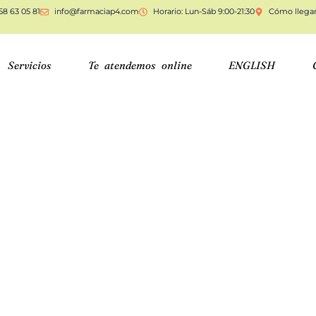
58 63 05 81
info@farmaciap4.com
Horario: Lun-Sáb 9:00-21:30
Cómo llega
Servicios
Te atendemos online
ENGLISH