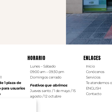
HORARIO
ENLACES
Lunes – Sábado
Inicio
09:00 am – 09:30 pm
Conócenos
81
Domingos cerrado
Servicios
e 1 plaza de
Te atendemos o
Festivos que abrimos
:
o
para
usuarios
ENGLISH
Jueves santo / 1 de mayo / 15
a
Contacto
agosto / 12 octubre