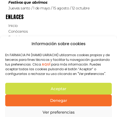
Festivos que abrimos
:
Jueves santo / 1 de mayo / 15 agosto / 12 octubre
ENLACES
Inicio
Conócenos
Servicios
Te atendemos online
Información sobre cookies
ENGLISH
Contacto
En FARMACIA P4 (HAMID UARIACHI) utilizamos cookies propias y de
terceros para fines técnicos y facilitar tu navegación guardando
SÍGUENOS EN REDES SOCIALES
tus preferencias. Clica
AQUÍ
para más información. Puedes
aceptar todas las cookies pulsando el botón “Aceptar” o
No te pierdas nuestros
consejos farmacéuticos y
configurarlas o rechazar su uso clicando en "Ver preferencias".
nuestras recomendaciones nutricionales
en
instagram
Aceptar
farmaciap4almunecar
Denegar
Aviso legal
Política de privacidad
Política de cookies
Farmacia P4 © - Todos los derechos reservados 2024
Ver preferencias