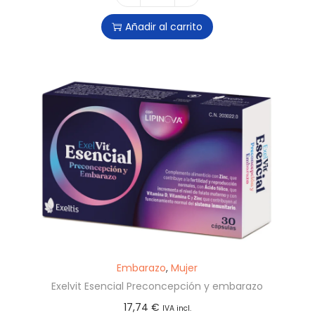
Añadir al carrito
Embarazo
,
Mujer
Exelvit Esencial Preconcepción y embarazo
17,74
€
IVA incl.