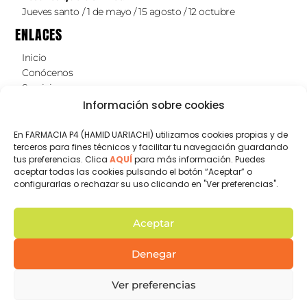
Jueves santo / 1 de mayo / 15 agosto / 12 octubre
ENLACES
Inicio
Conócenos
Servicios
Te atendemos online
Información sobre cookies
ENGLISH
Contacto
En FARMACIA P4 (HAMID UARIACHI) utilizamos cookies propias y de
terceros para fines técnicos y facilitar tu navegación guardando
SÍGUENOS EN REDES SOCIALES
tus preferencias. Clica
AQUÍ
para más información. Puedes
aceptar todas las cookies pulsando el botón “Aceptar” o
No te pierdas nuestros
consejos farmacéuticos y
configurarlas o rechazar su uso clicando en "Ver preferencias".
nuestras recomendaciones nutricionales
en
instagram
Aceptar
farmaciap4almunecar
Denegar
Aviso legal
Política de privacidad
Política de cookies
Farmacia P4 © - Todos los derechos reservados 2024
Ver preferencias