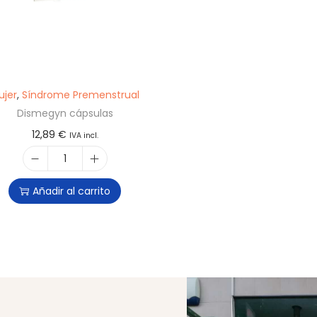
ujer
,
Síndrome Premenstrual
Dismegyn cápsulas
12,89
€
IVA incl.
Añadir al carrito