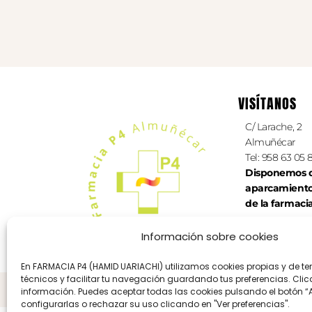
VISÍTANOS
C/ Larache, 2
Almuñécar
Tel: 958 63 05 
Disponemos d
aparcamient
de la farmaci
Información sobre cookies
En FARMACIA P4 (HAMID UARIACHI) utilizamos cookies propias y de ter
técnicos y facilitar tu navegación guardando tus preferencias. Cli
Aviso legal
Política de 
información. Puedes aceptar todas las cookies pulsando el botón “
configurarlas o rechazar su uso clicando en "Ver preferencias".