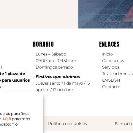
HORARIO
ENLACES
Lunes – Sábado
Inicio
09:00 am – 09:30 pm
Conócenos
81
Domingos cerrado
Servicios
e 1 plaza de
Te atendemos o
Festivos que abrimos
:
o
para
usuarios
ENGLISH
Jueves santo / 1 de mayo / 15
a
Contacto
agosto / 12 octubre
ceros para fines
ca
AQUÍ
para más
privacidad
Política de cookies
Farmacia 
Aceptar” o